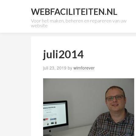
WEBFACILITEITEN.NL
Voor het maken, beheren en repareren van uw
website
juli2014
juli 23, 2019
by
wimforever